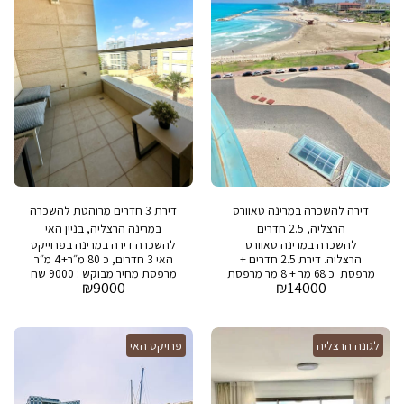
ומקלחות. - גינה פרטית ומטופחת
בגודל 100 מ"ר עם נוף לים. תנאי
ההשכרה: - תקופת השכרה
מינימלית 12 חודשים - מחיר
השכרה: 13,000 ש"ח לחודש -
דמי אחזקה חודשיים: 2,000 ש"ח
בנוסף, בבניין יש: - בריכת שחייה -
חדר כושר מאובזר - חניה - שמירה
24/7 אנא צרו קשר עבור סיור
בדירה או פרטים נוספים.
דירה להשכרה במרינה טאוורס
דירת 3 חדרים מרוהטת להשכרה
הרצליה, 2.5 חדרים
במרינה הרצליה, בניין האי
להשכרה במרינה טאוורס
להשכרה דירה במרינה בפרוייקט
הרצליה. דירת 2.5 חדרים +
האי 3 חדרים, כ 80 מ״ר+4 מ״ר
מרפסת כ 68 מר + 8 מר מרפסת
מרפסת מחיר מבוקש : 9000 שח
₪
9000
₪
14000
מחיר מבוקש: 14,000 שח בבניין :
דמי אחזקה : 2000 שח בבניין :
בריכת שחיה, חדר כושר, חניה
בריכת שחיה, חדר כושר, חניה
ושמירה 24/7
ושמירה 24/7
לגונה הרצליה
פרויקט האי