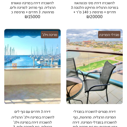
להשכרה דירת מיני פנטהאוז
להשכרה דירה במרינה טאוורס
קומפלט
ונוף לים
במרינה הרצליה פרויקט הלגונה 3
הרצליה. נוף מרהיב למרינה ולים.
חדרים + מרפסת כ 140 מ״ר +
מרוהטת. 3 חדרים + מרפסת כ
₪
15000
₪
20000
40 מ״ר מרפסת מחיר מבוקש:
105 מר + 12 מר מרפסת בבניין :
20,000 שח דמי אחזקה: 3,000
בריכה, חדר כושר, חניה שומר
שח בבניין : בריכת שחיה, חדר
24/7
כושר,חניה ושמירה 24/7
מגדלי המרינה
מרינה וילג'
דירת מגורים להשכרה במגדלי
דירה 3 חדרים עם נוף לים
המרינה הרצליה. מרוהטת, נוף
להשכרה במרינה וילג' הרצליה.
להשכרה במגדלי המרינה. דירה
להשכרה דירה במרינה וילג'
מרהיב לים
מרפסת גדולה
צפון מערבית עם נוף מרהיב לים.
הרצליה. נוף למרינה ולים. 3