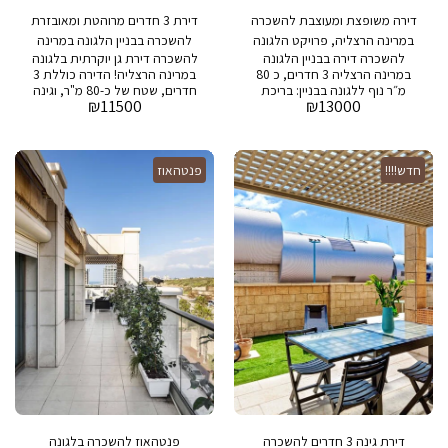
פסטורלית – מדובר בלוקיישן
דירה משופצת ומעוצבת להשכרה
דירת 3 חדרים מרוהטת ומאובזרת
מנצח. אל תחמיצו הזדמנות לגור
בדירה מושלמת בפרויקט האי
במרינה הרצליה, פרויקט הלגונה
להשכרה בבניין הלגונה במרינה
היוקרתי! לפרטים נוספים ותיאום
להשכרה דירה בבניין הלגונה
להשכרה דירת גן יוקרתית בלגונה
הרצליה, נוף מרהיב ללגונה
ביקור, צרו קשר עוד היום. לחיות
במרינה הרצליה 3 חדרים, כ 80
במרינה הרצליה! הדירה כוללת 3
את החלום בהרצליה מרינה!
מ״ר נוף ללגונה בבניין: בריכת
חדרים, שטח של כ-80 מ"ר, וגינה
₪
11500
₪
13000
שחיה, חדר כושר, חניה ושמירה
פרטית ענקית של 70 מ"ר. הבניין
24/7
מציע בריכת שחייה, חדר כושר
מאובזר, חניה פרטית ושירותי
שמירה 24/7. מיקום מושלם
חדש!!!!
פנטהאוז
במרינה הרצליה, קרוב לים
ולמוקדי בילוי יוקרתיים. הזדמנות
נדירה למגורים במתחם מבוקש
עם כל הפינוקים!
דירת גינה 3 חדרים להשכרה
פנטהאוז להשכרה בלגונה