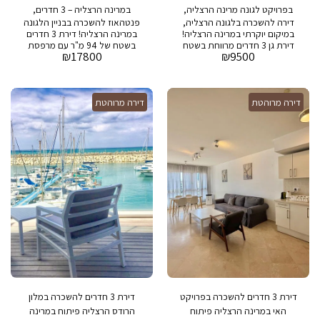
בפרויקט לגונה מרינה הרצליה,
במרינה הרצליה – 3 חדרים,
דירה להשכרה בלגונה הרצליה,
פנטהאוז להשכרה בבניין הלגונה
דירה מרוהטת קומפלט
מרפסת ענקית ושירותים יוקרתיים
במיקום יוקרתי במרינה הרצליה!
במרינה הרצליה! דירת 3 חדרים
דירת גן 3 חדרים מרווחת בשטח
בשטח של 94 מ"ר עם מרפסת
₪
17800
₪
9500
של כ-80 מ"ר, עם גינה פרטית
ענקית של 43 מ"ר. הבניין כולל
גדולה בגודל 70 מ"ר, אידיאלית
בריכת שחייה, חדר כושר, חניה
לאירוח ולשקט אישי. הבניין
ושירותי שמירה 24/7. חווית
היוקרתי כולל בריכת שחייה
מגורים יוקרתית במיקום מבוקש,
דירה מרוהטת
מפנקת, חדר כושר מאובזר, חניה
דירה מרוהטת
קרוב לים ולמרכזי בילוי בהרצליה.
פרטית ושירותי שמירה 24/7.
הזדמנות נדירה למגורים באחד
המיקומים המבוקשים ביותר
בהרצליה, קרוב לים, מסעדות
יוקרה, מרכזי קניות ובילוי. חוויית
מגורים ברמה הגבוהה ביותר
במרינה הרצליה, מושלם עבור מי
שמחפש שילוב של נוחות, יוקרה
וסביבה ייחודית!
דירת 3 חדרים להשכרה בפרויקט
דירת 3 חדרים להשכרה במלון
האי במרינה הרצליה פיתוח
הרודס הרצליה פיתוח במרינה