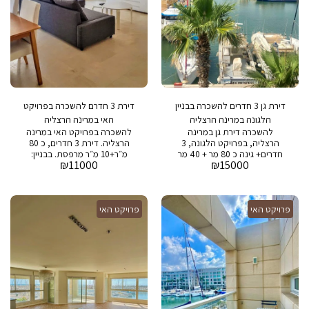
052-6960066 * משרד תיווך
במרינה הרצליה: www.aayafit-
marina.co.il **#מרינההרצליה
#דירהלהשכרה #דירהלמכירה
#הרצליהפיתוח #הרצליה
#נכסייוקרה #יוקרה #ישראל
#מרינה #תיווךתלאביב
#תיווךמרינההרצליה #ישראל
#לגונההרצליה #מרינהוילג
דירת גן 3 חדרים להשכרה בבניין
דירת 3 חדרם להשכרה בפרויקט
#מגדליהמרינה #אוקיינוסבמרינה
#אורכידאה #פרויקטהאי
הלגונה במרינה הרצליה
האי במרינה הרצליה
#אאיפית #ריץקרלטון #הרודס
להשכרה דירת גן במרינה
להשכרה בפרויקט האי במרינה
לפרטים נוספים ותמונות נוספות,
הרצליה, בפרויקט הלגונה, 3
הרצליה. דירת 3 חדרים, כ 80
צרו קשר.
חדרים+ גינה כ 80 מר + 40 מר
מ״ר+10 מ״ר מרפסת. בבניין:
₪
11000
₪
15000
גינה בפרויקט: בריכת שחיה, חדר
בריכת שחיה, חדר כושר, חניה
כושר, חניה,ספא ושמירה 24/7
ושמירה 24/7 תיווך א.א. יפית
נכסי יוקרה. מתווך איתן בן ארי
054-4421444 מתווך ירון בן ארי
פרויקט האי
פרויקט האי
052-6960066 משרד תיווך
במרינה הרצליה