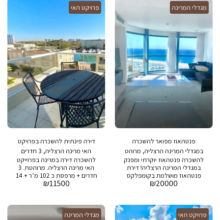
מגדלי המרינה
פרויקט האי
חניה ושמירה 24/7
פנטהאוז מפואר להשכרה
דירה פינתית להשכרה בפרויקט
במגדלי המרינה הרצליה, מרוהט
האי מרינה הרצליה, 3 חדרים
להשכרה פנטהאוז יוקרתי ומפנק
להשכרה דירה במרינה בפרוייקט
במגדלי המרינה הרצליה! דירת
האי מרינה הרצליה. מרוהטת. 3
פנטהאוז מושלמת בקומפלקס
חדרים + מרפסת כ 102 מ״ר + 14
₪
11500
₪
20000
המבוקש ביותר במרינה.
מר מרפסת מחיר מבוקש: 11,500
הפנטהאוז משתרע על שטח של
ש״ח דמי אחזקה: 2000 ש״ח
כ-130 מ"ר ומעניק חוויה של
מרוהטת קומפלט בבניין : בריכת
מפלט שקט וייחודי בלב המרינה
שחייה, חדר כושר, חניה ושמירה
פרויקט האי
הסואנת. ⭐ הפנטהאוז מרוהט
מגדלי המרינה
24/7