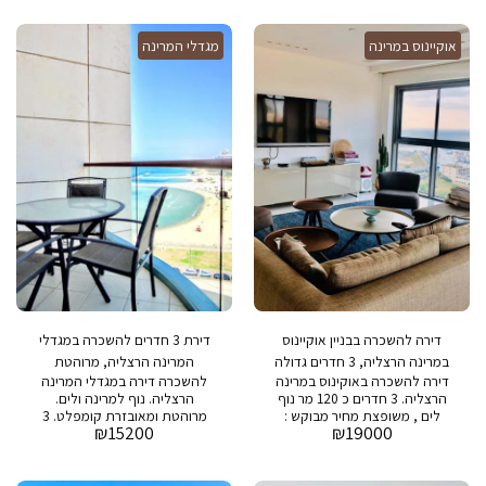
שחיה, חדר כושר, חניה ושמירה
5000 שח בבניין : בריכת שחיה,
24/7
חדר כושר, חניה ושמירה 24/7
אוקיינוס במרינה
מגדלי המרינה
דירה להשכרה בבניין אוקיינוס
דירת 3 חדרים להשכרה במגדלי
במרינה הרצליה, 3 חדרים גדולה
המרינה הרצליה, מרוהטת
דירה להשכרה באוקינוס במרינה
להשכרה דירה במגדלי המרינה
מאוד
ומשופצת
הרצליה. 3 חדרים כ 120 מר נוף
הרצליה. נוף למרינה ולים.
לים , משופצת מחיר מבוקש :
מרוהטת ומאובזרת קומפלט. 3
₪
15200
₪
19000
19,000 שח דמי אחזקה : 3,000
חדרים+מרפסת כ 110 מר + 10
שח בבניין : בריכת שחיה, חדר
מר מרפסת מחיר מבוקש: 15,200
כושר, חניה ושמירה 24/7
שח דמי אחזקה: 2,800 ש״ח
בבניין: בריכת שחיה, חדר כושר,