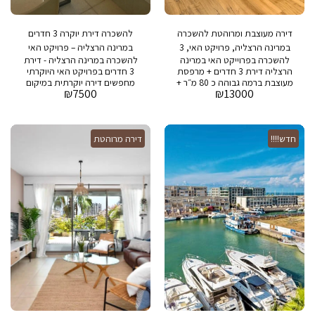
דירה מעוצבת ומרוהטת להשכרה
להשכרה דירת יוקרה 3 חדרים
במרינה הרצליה, פרויקט האי, 3
במרינה הרצליה – פרויקט האי
להשכרה בפרוייקט האי במרינה
להשכרה במרינה הרצליה - דירת
חדרים
הרצליה דירת 3 חדרים + מרפסת
3 חדרים בפרויקט האי היוקרתי
מעוצבת ברמה גבוהה כ 80 מ״ר +
מחפשים דירה יוקרתית במיקום
₪
7500
₪
13000
5 מ״ר מרפסת בבניין : בריכת
המבוקש ביותר בהרצליה?
שחייה, חדר כושר, חניה ושמירה
בפרויקט האי שבמרינה בהרצליה
24/7
מוצעת להשכרה דירת 3 חדרים
מרווחת ומעוצבת! פרטי הנכס:
חדש!!!!
דירה מרוהטת
גודל הדירה: כ-80 מ״ר + מרפסת
בגודל 5 מ״ר תיאור הדירה: דירה
מרוהטת במלואה, מוכנה לכניסה
מידית דמי אחזקה: 2,000 ש״ח
יתרונות הפרויקט: פרויקט האי
במרינה הרצליה נחשב לאחד
הפרויקטים היוקרתיים
והמבוקשים באזור. בבניין תיהנו
ממתקנים ברמה הגבוהה ביותר:
בריכת שחייה מפנקת חדר כושר
מאובזר חניה פרטית שמירה
24/7 למה לגור במרינה הרצליה?
המרינה בהרצליה היא אחד
המקומות המבוקשים בארץ
למגורים יוקרתיים. עם קרבה לים,
מסעדות, מרכזי קניות ואווירה