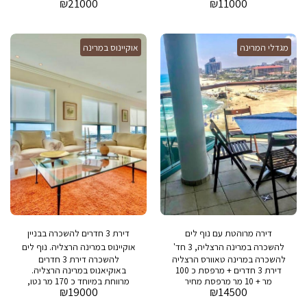
₪
21000
₪
11000
2,000 שח בבניין : בריכת שחיה ,
למרינה ולים. דירת 3.5 חדרים +
חדר כושר, חניה ושמירה 24/7
מרפסת כ 120מ״ר + 22 מ״ר
מרפסת מחיר מבוקש: 21,000
שח דמי אחזקה: 3,000 שח בבניין
מגדלי המרינה
אוקיינוס במרינה
: בריכת שחייה, חדר כושר, חניה
ושמירה 24/7 תיווך א.א. יפית
נכסי יוקרה. מתווך איתן בן ארי
054-4421444 מתווך ירון בן ארי
052-6960066 משרד תיווך
במרינה הרצליה
www.aayafit.co.il
#מרינההרצליה #דירהלהשכרה
#דירהלמכירה #הרצליהפיתוח
#הרצליה #נכסייוקרה #יוקרה
#ישראל #מרינה #תיווךתלאביב
#תיווךמרינההרצליה #ישראל
#לגונההרצליה #מרינהוילג
#מגדליהמרינה #אוקיינוסבמרינה
#אורכידאה #פרויקטהאי
#אאיפית #ריץקרלטון #הרודס
#נוףים
דירה מרוהטת עם נוף לים
דירת 3 חדרים להשכרה בבניין
להשכרה במרינה הרצליה, 3 חד'
אוקיינוס במרינה הרצליה. נוף לים
להשכרה במרינה טאוורס הרצליה
להשכרה דירת 3 חדרים
דירת 3 חדרים + מרפסת כ 100
באוקיאנוס במרינה הרצליה.
מר + 10 מר מרפסת מחיר
מרווחת במיוחד כ 170 מר נטו,
₪
19000
₪
14500
מבוקש; 14,500 שח דמי
נוף מלא לים מחיר מבוקש :
אחזקה:2,200 שח בבניין: בריכת
19,000 שח דמי ניהול אחזקה :