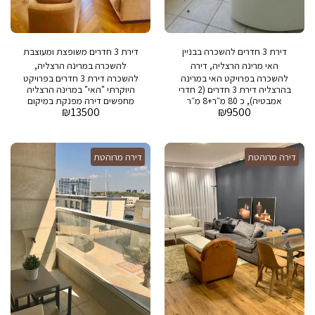
דירת 3 חדרים להשכרה בבניין
דירת 3 חדרים משופצת ומעוצבת
האי מרינה הרצליה, דירה
להשכרה במרינה הרצליה,
להשכרה בפרויקט האי במרינה
להשכרה דירת 3 חדרים בפרויקט
מרוהטת
פרויקט האי
בהרצליה דירת 3 חדרים (2 חדרי
היוקרתי "האי" במרינה הרצליה
אמבטיה), כ 80 מ״ר+8 מ״ר
מחפשים דירה מפנקת במיקום
₪
13500
₪
9500
מרפסת מרוהטת קומפלט. בבניין:
מושלם? בפרויקט "האי" היוקרתי
בריכת שחיה מחוממת , חדר
במרינה הרצליה מוצעת להשכרה
כושר, חניה ושמירה 24/7
דירת 3 חדרים עם מרפסת שמש
רחבה. פרטי הדירה: שטח הדירה:
דירה מרוהטת
דירה מרוהטת
כ-80 מ"ר + מרפסת של 10 מ"ר.
תכנון מודרני ונוח עם חדרים
מוארים. מה כלול בבניין? בריכת
שחייה מפנקת. חדר כושר
מאובזר. חניה פרטית. שמירה
24/7 לביטחון ושקט נפשי. מיקום
אידיאלי: הדירה ממוקמת במרינה
הרצליה, בלב אזור מבוקש וקרוב
למסעדות, חנויות, וחופי הים.
לפרטים נוספים ותיאום סיור, צרו
קשר עכשיו! (מילות מפתח:
השכרה, דירת 3 חדרים, מרינה
הרצליה, פרויקט האי, בריכה,
חדר כושר, חניה).