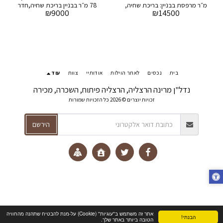
מ״ר מרפסת בבניין: בריכת שחיה,
78 מ״ר בבניין בריכת שחיה,חדר
₪
9000
₪
14500
חדר כושר, חניה ושמירה 24/7
כושר, חניה ספא ושמירה 24/7
בית
נכסים
לאתר הוילות
אודותיי
צוות
עוד
נדל"ן מרינה הרצליה, הרצליה פיתוח, השכרה, מכירה
זכויות יוצרים © 2026 כל הזכויות שמורות
הירשם
אתר זה משתמש ב"עוגיות" (Cookie) על-מנת להבטיח שתהנה מהחוויה
הבנתי!
הטובה ביותר באתר שלך.