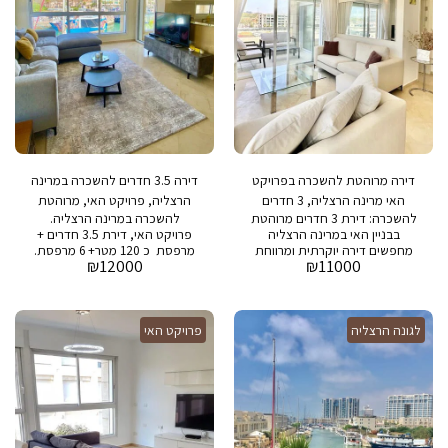
דירה מרוהטת להשכרה בפרויקט
דירה 3.5 חדרים להשכרה במרינה
האי מרינה הרצליה, 3 חדרים
הרצליה, פרויקט האי, מרוהטת
להשכרה: דירת 3 חדרים מרוהטת
להשכרה במרינה הרצליה.
בבניין האי במרינה הרצליה
פרויקט האי, דירת 3.5 חדרים +
מחפשים דירה יוקרתית ומרווחת
מרפסת כ 120 מטר+ 6 מרפסת.
₪
12000
₪
11000
במיקום מושלם? דירת 3 חדרים +
דירה מרוהטת ומאובזרת. בבניין :
מרפסת להשכרה בבניין האי
בריכת שחיה, חדר כושר, חניה
במרינה הרצליה! פרטים נוספים:
ושמירה 24/7
* הדירה מרוהטת קומפלט *
לגונה הרצליה
שטח הדירה: כ-80 מ"ר + 9 מ"ר
פרויקט האי
מרפסת * מחיר מבוקש: 11,000
ש"ח * דמי אחזקה: 2,000 ש"ח *
בבניין: בריכת שחייה, חדר כושר,
חניה ושמירה 24/7 **לפרטים
נוספים:** * תיווך א.א. יפית נכסי
יוקרה * מתווך איתן בן ארי: 054-
4421444 * מתווך ירון בן ארי: