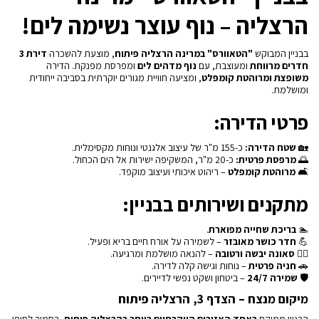
הרצליה – נוף עוצר נשימה לים!
בבניין המבוקש
"הטאוורס" במרינה הרצליה פיתוח
, מוצעת להשכרה
דירת 3
חדרים מרווחת
ומעוצבת, עם
נוף מדהים לים
ומפרסת מפנקת. הדירה
משופצת ומרוהטת קומפלט
, ומציעה חוויית מגורים יוקרתית בסביבה ייחודית
ומושלמת.
פרטי הדירה:
🏡
שטח הדירה:
כ-155 מ"ר של עיצוב אלגנטי ונוחות מקסימלית.
🌅
מרפסת פרטית:
כ-20 מ"ר, המשקיפה ישירות אל הים הכחול.
🛋
מרוהטת קומפלט
– ריהוט איכותי ועיצוב מוקפד.
מתקנים ושירותים בבניין:
🏊
בריכת שחייה מפוארת
.
💪
חדר כושר מאובזר
– לשמירה על אורח חיים בריא ופעיל.
🧖‍♂️
סאונה יבשה ורטובה
– להנאה מושלמת ומרגיעה.
🚗
חניה פרטית
– נוחות וגישה קלה לדירה.
🛡
שמירה 24/7
– ביטחון ושקט נפשי לדיירים.
מיקום מנצח – הצדף 3, הרצליה פיתוח