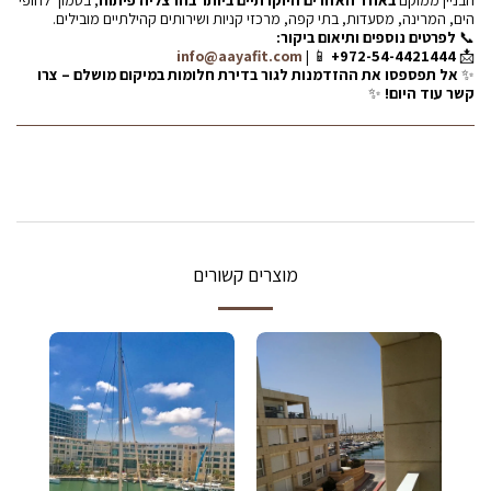
הבניין ממוקם
באחד האזורים היוקרתיים ביותר בהרצליה פיתוח
, בסמוך לחופי
הים, המרינה, מסעדות, בתי קפה, מרכזי קניות ושירותים קהילתיים מובילים.
📞
לפרטים נוספים ותיאום ביקור:
info@aayafit.com
| 📱
+972-54-4421444
📩
✨
אל תפספסו את ההזדמנות לגור בדירת חלומות במיקום מושלם – צרו
קשר עוד היום!
✨
מוצרים קשורים