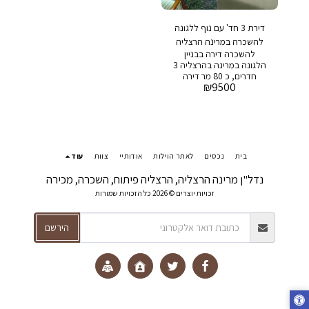
דירת 3 חד' עם נוף ללגונה
להשכרה במרינה הרצליה
להשכרה דירה בבניין
הלגונה במרינה בהרצליה 3
חדרים, כ 80 מר דירה
₪
9500
משופצת עם נוף לים מחיר
מבוקש : 9,500 ש״ח דמי
ניהול : 2,000 שח בבניין :
בריכת שחיה , חדר כושר,
חניה ושמירה 24/7
בית
נכסים
לאתר הוילות
אודותיי
צוות
עוד
נדל"ן מרינה הרצליה, הרצליה פיתוח, השכרה, מכירה
זכויות יוצרים © 2026 כל הזכויות שמורות
הירשם