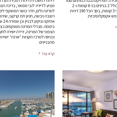
כירה. הפרויקט נבנה כמתחם סגור
דירות להשכרה ודירות למכירה מגדלי
ויוקרתי, וכולל 2 בניינים בני 6 קומות ו-2
מציע לדייריו: לובי מפואר, בריכה הצ
בניינים בני 3 קומות, בסך הכל 190 דירות
למרינה ולים, חדר כושר המשקיף לים
ופש אקסקלוסיביות.
רטובה ויבשה, חניון תת קרקעי, שירות
אחזקה וניקיון
ביממה. מגדלי המרינה ממוקמים בצ
הצפוני של המרינה, ירידה ישירה לחוף
וכניסה למרכז הקניות "ארנה" ישירות
מהבניינים.
קרא עוד