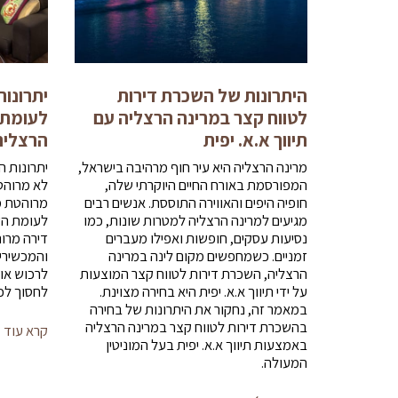
היתרונות של השכרת דירות
יתרונו
לטווח קצר במרינה הרצליה עם
לעומת 
תיווך א.א. יפית
הרצליה
מרינה הרצליה היא עיר חוף מרהיבה בישראל,
יתרונות 
המפורסמת באורח החיים היוקרתי שלה,
לא מרוהט
חופיה היפים והאווירה התוססת. אנשים רבים
מרוהטת מ
מגיעים למרינה הרצליה למטרות שונות, כמו
לעומת הש
נסיעות עסקים, חופשות ואפילו מעברים
דירה מרו
זמניים. כשמחפשים מקום לינה במרינה
והמכשירי
הרצליה, השכרת דירות לטווח קצר המוצעות
לרכוש או 
על ידי תיווך א.א. יפית היא בחירה מצוינת.
לחסוך לכ
במאמר זה, נחקור את היתרונות של בחירה
בהשכרת דירות לטווח קצר במרינה הרצליה
קרא עוד
באמצעות תיווך א.א. יפית בעל המוניטין
המעולה.