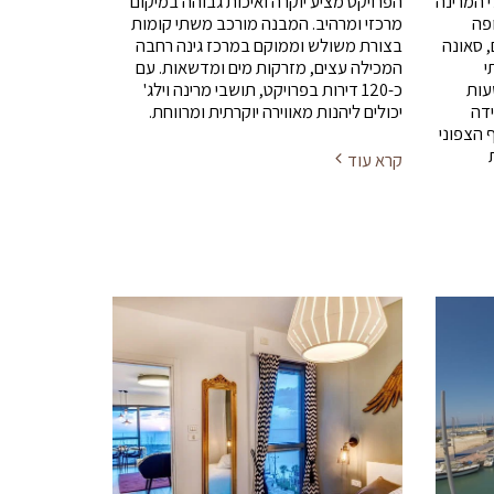
 המרינה
הפרויקט מציע יוקרה ואיכות גבוהה במיקום
ופה
מרכזי ומרהיב. המבנה מורכב משתי קומות
, סאונה
בצורת משולש וממוקם במרכז גינה רחבה
י
המכילה עצים, מזרקות מים ומדשאות. עם
 לבניין וכן שמירה 24 שעות
כ-120 דירות בפרויקט, תושבי מרינה וילג'
ידה
יכולים ליהנות מאווירה יוקרתית ומרווחת.
 הצפוני
קרא עוד