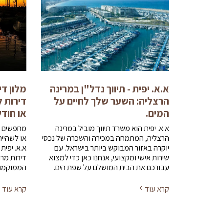
א.א. יפית - תיווך נדל"ן במרינה
מלון די
הרצליה: השער שלך לחיים על
דירות 
המים.
או חודש
א.א. יפית הוא משרד תיווך מוביל במרינה
מחפשים מ
הרצליה, המתמחה במכירה והשכרה של נכסי
או לשהיי
יוקרה באזור המבוקש ביותר בישראל. עם
א.א. יפית
שירות אישי ומקצועי, אנחנו כאן כדי למצוא
דירות מרו
עבורכם את הבית המושלם על שפת הים.
הממוקמות
קרא עוד
קרא עוד