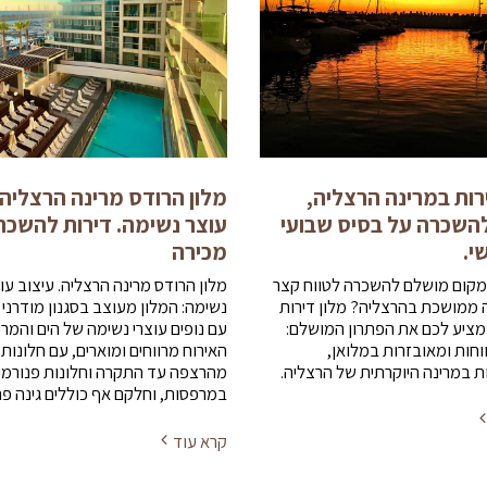
רות במרינה הרצליה,
מלון הרודס מרינה הרצליה.
להשכרה על בסיס שבועי
עוצר נשימה. דירות להשכר
י.
מכירה
קום מושלם להשכרה לטווח קצר
מלון הרודס מרינה הרצליה. עיצוב עו
ה ממושכת בהרצליה? מלון דירות
נשימה: המלון מעוצב בסגנון מודרני 
 מציע לכם את הפתרון המושלם:
עם נופים עוצרי נשימה של הים והמרי
וחות ומאובזרות במלואן,
האירוח מרווחים ומוארים, עם חלונות 
 במרינה היוקרתית של הרצליה.
מהרצפה עד התקרה וחלונות פנורמי
במרפסות, וחלקם אף כוללים גינה פר
קרא עוד