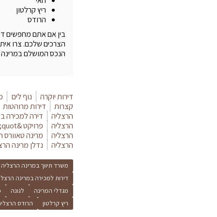
האי
ריץ קרלטון
הרודס
בין אם אתם מחפשים דיר
הצרכים שלכם. צרו איתנ
הנכס המושלם במרינה ה
דירות יוקרה
נוף לים
מג
קצרות
דירות מרוהטות
הרצליה
דירה למכירה ב
הרצליה
פרויקט &quot;האי&quot; הרצליה
הרצליה
מרינה טאוורס ה
הרצליה
נדלן מרינה הרצ
משרד תיווך במרינה הרצליה
דירות למכירה במרינה הרצלי
מגדלי המרינה
לגונה
מ
ריץ קרלטון
הרודס הרצליה