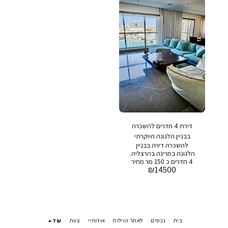
דירת 4 חדרים להשכרה
בבניין הלגונה היוקרתי
להשכרה דירה בבניין
במרינה הרצליה
הלגונה במרינה בהרצליה.
4 חדרים כ 150 מר מחיר
₪
14500
מבוקש : 14,500 ש״ח דמי
ניהול : 3,500 שח בבניין :
בריכת שחיה , חדר כושר,
חניה ושמירה 24/7
בית
נכסים
לאתר הוילות
אודותיי
צוות
עוד