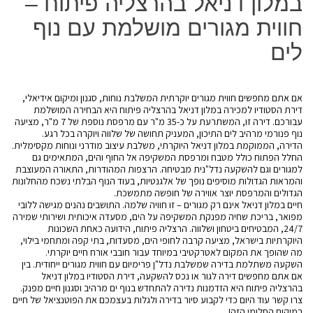
במלון דניאל בהרצליה פיתוח –
חווית מגורים מושלמת עם נוף
לים
אם אתם מחפשים חווית מגורים יוקרתית המשלבת נוחות, סגנון ומיקום אידיאלי, 
דירת הסטודיו למכירה במלון דניאל בהרצליה פיתוח היא הבחירה המושלמת 
עבורכם. דירה זו, המשתרעת על כ-35 מ"ר עם מרפסת נוספת של 7 מ"ר, מציעה 
נוף פנורמי מרהיב לים התיכון, המעניק תחושה של שלווה ויוקרה בכל רגע.
הדירה, הממוקמת במלון דניאל היוקרתי, משלבת עיצוב מודרני ונוחות מקסימלית. 
החלל הפתוח כולל מטבח ומרפסת המשקיפה אל החוף והים, המתאימים גם 
למגורים וגם להשקעה נדל"נית מבטיחה. הרצפות המהודרות, התאורה המעוצבת 
והמראות הגדולות מוסיפים נופך של אלגנטיות, בעוד הנוף הבלתי נשכח מהחלונות 
הגדולים והמרפסת יוצר אווירה של חופשה מתמשכת.
חיים במלון דניאל אינם רק מגורים – זו חוויה שלמה. התושבים נהנים מגישה ללובי 
מפואר, בריכת שחיה מפנקת המשקיפה על הים, מסעדה איכותית ושירותי שמירה 
24/7, המבטיחים ביטחון ושלווה. הרצליה פיתוח, הידועה כאחת השכונות 
היוקרתיות בישראל, מציעה קרבה לחופי הים, מסעדות, בתי קפה ומתחמי בילוי, 
מה שהופך את המקום לאטרקטיבי במיוחד עבור חובבי אורח חיים יוקרתי.
השקעה משתלמת בדירה שמשלבת נדל"ן פרימיום עם חווית מגורים ייחודית. בין 
אם אתם מחפשים דירה לגור או נכס להשקעה, דירת הסטודיו במלון דניאל 
בהרצליה פיתוח היא הזדמנות נדירה להתחדש בנוף ים מרהיב וסגנון חיים מפנק.
צרו קשר עוד היום כדי לקבוע סיור בדירה ולגלות בעצמכם את הפוטנציאל של חיים 
במיקום החלומי הזה!