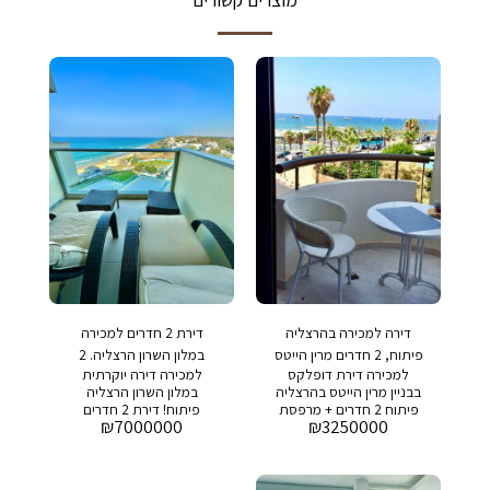
דירה למכירה בהרצליה
דירת 2 חדרים למכירה
פיתוח, 2 חדרים מרין הייטס
במלון השרון הרצליה. 2
למכירה דירת דופלקס
למכירה דירה יוקרתית
דירות מחוברות.
בבניין מרין הייטס בהרצליה
במלון השרון הרצליה
פיתוח 2 חדרים + מרפסת
פיתוח! דירת 2 חדרים
₪
7000000
₪
3250000
כ 50 מר+ 6 מר מרפסת
מהממת, כ-70 מ"ר + 2
מחיר מבוקש: 3,250,000
מרפסות של 5 מ"ר כל
שח בבניין: בריכת שחיה,
אחת. הדירה משופצת
חדר כושר ושמירה 24/7
ברמה גבוהה ונהנית מנוף