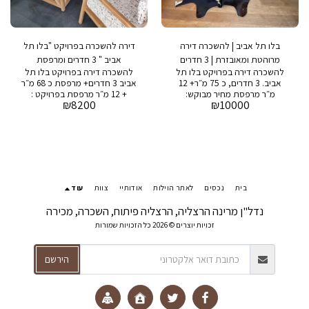
בלו תל אביב | להשכרה דירה
דירה להשכרה בפרויקט "בלו תל
מרוהטת ומאובזרת | 3 חדרים
אביב " 3 חדרים ומרפסת
להשכרה דירה בפרויקט בלו תל
להשכרה דירה בפרויקט בלו תל
אביב. 3 חדרים, כ 75 מ״ר+ 12
אביב 3 חדרים+ מרפסת כ 68 מ״ר
מ״ר מרפסת מחיר מבוקש:
+ 12 מ״ר מרפסת בפרויקט :
₪
8200
₪
10000
10,000 ש״ח דמי אחזקה: 1000
בריכת שחייה ,חדר כושר,ספא,
שח בפרויקט: בריכת שחיה, חדר
מגרש טניס 2 חניות, מחסן ושומר
כושר, ספא, מגרש טניס ושמירה
24/7 תיווך א.א. יפית גיל סולומון
24/7
054-9377793 שליחת הודעת
וואטסאפ👇
https://wa.me/972549377793
#הרצליהפיתוח #ביתלהשכרה
#ביתלמכירה #נכסייוקרה
בית
נכסים
לאתר הוילות
אודותיי
צוות
עוד
#בתייוקרה #מגרשלמכירה
#וילהלהשכרה #וילהלמכירה
נדל"ן מרינה הרצליה, הרצליה פיתוח, השכרה, מכירה
#השכרהבהרצליהפיתוח
#מכירהבהרצליהפיתוח #ישראל
זכויות יוצרים © 2026 כל הזכויות שמורות
#אאיפית #ביתמפואר
#וילהמפוארת www.aayafit-
הירשם
villa.co.il www.aayafit-
marina.co.il