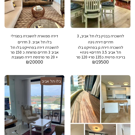
להשכרה בבניין בלו תל אביב, 3
דירה מפוארת להשכרה במגדלי
חדרים דירת גינה
בלו תל אביב. 3 חדרים
להשכרה דירת גן בפרויקט בלו
להשכרה דירה בפרוייקט בלו תל
תל אביב 3.5 חדרים+ גינה+
אביב 3 חדרים מרווחת כ 150 מר
בריכה פרטית כ135 מר+ 120 מר
+ 20 מר מרפסת דירה מעוצבת
₪
20000
₪
19500
גינה 2 חניות ומחסן בפרויקט
ומרוהטת קומפלט מחיר מבוקש:
:בריכה ,חדר כושר,חניה, ספא,
20,000 ש״ח דמי אחזקה: 2300
מגרש טניס ושומר 24/7
שח בבניין: בריכת שחיה, חדר
כושר, טניס, חניה ושמירה 24/7
בלו תל אביב