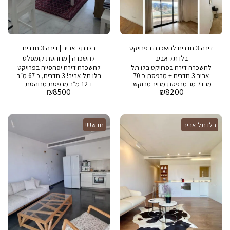
דירה 3 חדרים להשכרה בפרויקט
בלו תל אביב | דירה 3 חדרים
בלו תל אביב
להשכרה | מרוהטת קומפלט
להשכרה דירה בפרויקט בלו תל
להשכרה דירה יפהפייה בפרויקט
אביב 3 חדרים + מרפסת כ 70
בלו תל אביב! 3 חדרים, כ 67 מ״ר
מר+7 מר מרפסת מחיר מבוקש:
+ 12 מ״ר מרפסת מרוהטת
₪
8500
₪
8200
8,200 שח דמי אחזקה: 1,100
קומפלט מחיר מבוקש: 8,500
שח בפרויקט: בריכת שחיה, חדר
ש״ח דמי אחזקה: 1000 ש״ח
כושר, ספא, מגרש טניס ושמירה
בבניין: * בריכת שחיה * חדר כושר
24/7
* מגרש טניס * חניה * שמירה
בלו תל אביב
חדש!!!!
24/7 דירה מושלמת לזוגות
צעירים, משפחות קטנות או
רווקים. מיקום מעולה: * קרוב לים
* קרוב לתחבורה ציבורית * קרוב
למרכזי קניות