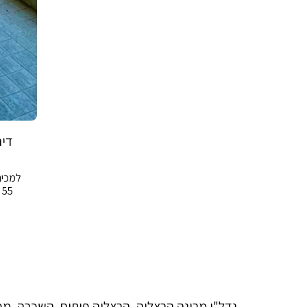
נדל"ן מרינה הרצליה, הרצליה פיתוח, השכרה, מכ