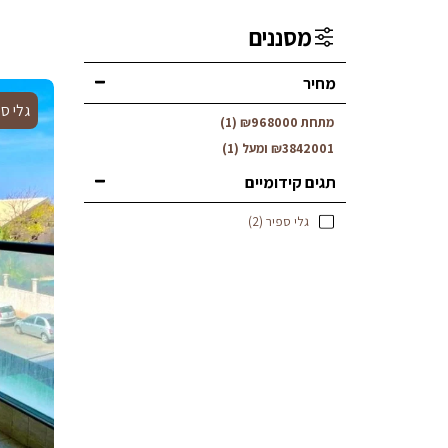
מסננים
מחיר
גלי ס
מתחת
968000
₪
(1)
3842001
₪
ומעל
(1)
תגים קידומיים
גלי ספיר
(2)