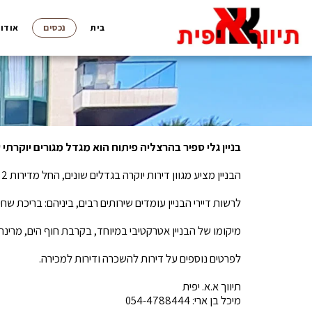
בית
נכסים
אודות
בניין גלי ספיר בהרצליה פיתוח הוא מגדל מגורים יוקרתי
הבניין מציע מגוון דירות יוקרה בגדלים שונים, החל מדירות 2 חדרים ועד פנטהאוזים מפוארים. רוב הדירות נהנות מנוף פתוח לים, מרפסות מרווחות.
לרשות דיירי הבניין עומדים שירותים רבים, ביניהם: בריכת שחייה, חדר כו
מיקומו של הבניין אטרקטיבי במיוחד, בקרבת חוף הים, מרינה 
לפרטים נוספים על דירות להשכרה ודירות למכירה.
תיווך א.א. יפית
מיכל בן ארי: 054-4788444