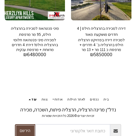
דירה למכירה בהרצליה הילס | 4
מיני פנטהאוז למכירה בהרצליה
חדרים מושקעת מאוד
הילס, 95 מר מרפסת
למכירה דירה בפרויקט הרצליה
למכירה מיני פנטהאוז חלומי
הילס בהרצליה ב׳ 4 חדרים +
בהרצליה הילס! דירת 4 חדרים
מרפסת כ 111 מר + 13 מר
מרווחת + מרפסת ענקית
₪
6480000
₪
5850000
מרפסת 2 חניות, מחסן, מרוהט
הזדמנות נדירה לרכוש דירת מיני
מלא, חשמל חכם, דירה מעוצבת
פנטהאוז ייחודית בפרויקט
ומושקעת בפרויקט: בריכה , חדר
היוקרתי הרצליה הילס! פרטים
כושר , שומר 24/7 , סופרמרקט,
נוספים: * שטח הדירה: כ-108
מסעדות ובתי קפה
מ"ר * שטח המרפסת: כ-95 מ"ר
* 4 חדרים מרווחים * 2 חניות *
מחסן * נוף פתוח * בפרויקט: *
בריכה * חדר כושר * שומר 24/7
* סופרמרקט * מסעדות ובתי
קפה מחיר מבוקש: 6,480,000
בית
נכסים
לאתר הוילות
אודותיי
צוות
עוד
ש"ח לפרטים נוספים וקביעת
פגישה, צרו קשר: גיל סולומון:
נדל"ן מרינה הרצליה, הרצליה פיתוח, השכרה, מכירה
054-9377793 אל תפספסו את
זכויות יוצרים © 2026 כל הזכויות שמורות
ההזדמנות לגור בדירת חלומות
בפרויקט המבוקש ביותר
בהרצליה! #הרצליההילס
הירשם
#מיניפנטהאוז #דירת4חדרים