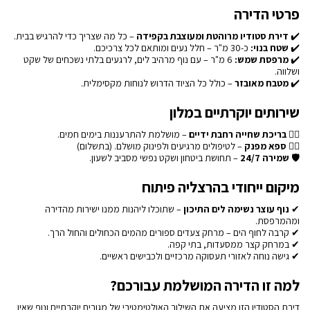
פרטי הדירה
✔️
דירת סטודיו מרוהטת ומעוצבת בקפידה
– כל מה שצריך כדי להרגיש בבית.
✔️
שטח בנוי:
כ-30 מ"ר – חלל נעים ומותאם לכל צרכיכם.
✔️
מרפסת שמש:
6 מ"ר – עם נוף מרהיב לים, לרגעים בלתי נשכחים של שקט
ושלווה.
✔️
מטבח מאובזר
– כולל כל הציוד הדרוש לנוחות מקסימלית.
שירותים יוקרתיים במלון
🏊‍♂️
בריכת שחייה רחבת ידיים
– מושלמת להתרעננות בימים חמים.
💆‍♀️
ספא מפנק
– לטיפולים מרגיעים ולפינוק מושלם. (בתשלום)
🛡
שמירה 24/7
– תחושת ביטחון ושקט נפשי מסביב לשעון.
מיקום ייחודי בהרצליה פיתוח
✔
נוף עוצר נשימה לים התיכון
– שתוכלו ליהנות ממנו ישירות מהדירה
ומהמרפסת.
✔ קרבה לחוף הים – מרחק צעדים ספורים מהמים הכחולים והחול הרך.
✔ במרחק קצר ממסעדות, בתי קפה.
✔ גישה נוחה לאזורי תעסוקה מרכזיים ולכבישים ראשיים.
למה זו הדירה המושלמת עבורכם?
דירת הסטודיו הזו מציעה את השילוב האולטימטיבי של מגורים יוקרתיים ונוף שאין