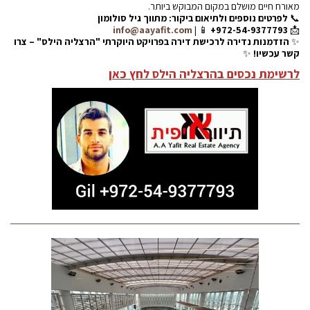
מאורח חיים מושלם במקום המבוקש ביותר.
📞
לפרטים נוספים ולתיאום ביקור: מתווך גיל סולומון
info@aayafit.com
| 📱
+972-54-9377793
📩
✨
הזדמנות נדירה לרכישת דירה בפרויקט היוקרתי "הרצליה הילס" – צרו
קשר עכשיו!
✨
לרשימת נכסים בהרצליה הילס לחץ כאן