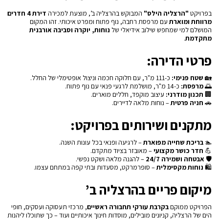
בפרויקט
"הרצליה הילס"
המבוקש בהרצליה ב’, מוצעת למכירה
דירת 4 חדרים
מרווחת ומוארת
עם מרפסת רחבה, נוף פתוח ומפרט איכותי. זהו המקום
המושלם למי שמחפש שילוב אידיאלי של
נוחות, יוקרה וסביבה אורבנית
מתקדמת
.
פרטי הדירה:
🏡
שטח פנימי:
כ-111 מ"ר, עם חלוקה חכמה וניצול אופטימלי של החלל.
🌅
מרפסת:
כ-14 מ"ר, מושלמת לרגעי פנאי עם נוף פתוח.
🏢
תכנון מודרני:
עיצוב מוקפד, חללים מוארים.
🚗
חניה פרטית
– נוחות מלאה לדיירים.
מתקנים ושירותים בפרויקט:
🏊
בריכת שחייה מפוארת
– לרגיעה ופנאי בכל עונות השנה.
💪
חדר כושר מקצועי
– מאובזר בציוד מתקדם.
🛡
אבטחה ושמירה 24/7
– להגנה מלאה ושקט נפשי.
🛍
נוחות מקסימלית
– סופרמרקט, מסעדות ובתי קפה במתחם עצמו.
מיקום פריים בהרצליה ב’
הפרויקט ממוקם
בקרבת עורקי תחבורה ראשיים
, מרכזי תעסוקה ועסקים, חופי
הים של הרצליה, קניונים מובילים, מוסדות חינוך איכותיים ועוד – כך שתוכלו ליהנות