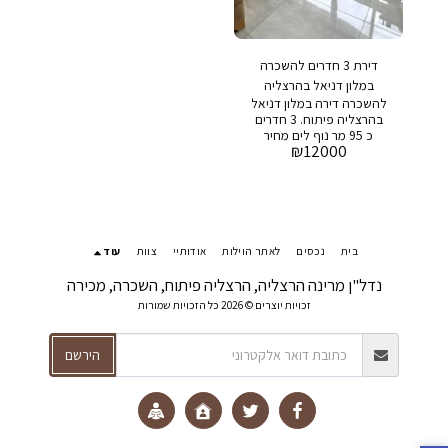
דירת 3 חדרים להשכרה
במלון דניאל בהרצליה
להשכרה דירה במלון דניאל
פיתוח, נוף מרהיב לים
בהרצליה פיתוח. 3 חדרים
כ 95 מר נוף לים מחיר
₪
12000
מבוקש: 12,000 ש״ח דמי
אחזקה: 3000 ש״ח במלון :
לובי מפואר, בריכת שחיה
ושמירה 24/7
בית
נכסים
לאתר הוילות
אודותיי
צוות
עוד
נדל"ן מרינה הרצליה, הרצליה פיתוח, השכרה, מכירה
זכויות יוצרים © 2026 כל הזכויות שמורות
הירשם