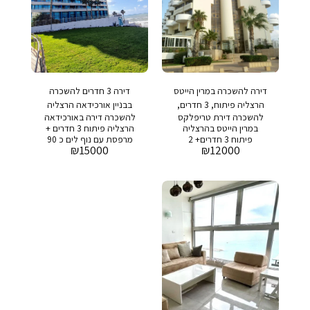
דירה להשכרה במרין הייטס
דירה 3 חדרים להשכרה
הרצליה פיתוח, 3 חדרים,
בבניין אורכידאה הרצליה
להשכרה דירת טריפלקס
להשכרה דירה באורכידאה
נוף לים
פיתוח, נוף לים
במרין הייטס בהרצליה
הרצליה פיתוח 3 חדרים +
פיתוח 3 חדרים+ 2
מרפסת עם נוף לים כ 90
₪
15000
₪
12000
מרפסות כ 80 מר+ 20 מ״ר
מר+ 6 מר מרפסת מחיר
מרפסת+6 מ״ר מרפסת נוף
מבוקש: 15,000 ש״ח דמי
לים, משופצת ומרוהטת
אחזקה:3,000 ש״ח בבניין:
מחיר מבוקש: 12,000 ש״ח
בריכת שחיה, חדר כושר
דמי אחזקה : 3000 ש״ח
ושמירה 24/7
בבניין: בריכת שחיה, חדר
כושר, חניה ושמירה 24/7