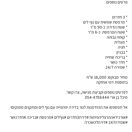
#אורכידאההרצליהפיתוח #דירת3חדרים #נוףלים #מרפסת #בריכה #חדרכושר
#שמירה247 #דירהלהשכרה