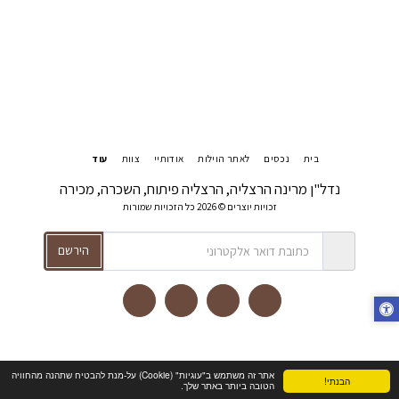
בית
נכסים
לאתר הוילות
אודותיי
צוות
עוד
נדל"ן מרינה הרצליה, הרצליה פיתוח, השכרה, מכירה
זכויות יוצרים © 2026 כל הזכויות שמורות
הירשם
אתר זה משתמש ב"עוגיות" (Cookie) על-מנת להבטיח שתהנה מהחוויה
הבנתי!
הטובה ביותר באתר שלך.