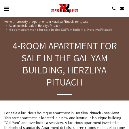
Home
property
Apartments in Herzliya Pituach, rent / sale
Apartments for sale in Herzliya Pituach
4-room apartment for sale in the Gal Yam building, Herzliya Pituach
4-ROOM APARTMENT FOR
SALE IN THE GAL YAM
BUILDING, HERZLIYA
PITUACH
For sale a luxurious boutique apartment in Herzliya Pituach - sea view!
This rare apartment is located in a new and luxurious boutique building
"Gal Yam" and overlooks a sea view. A luxurious apartment invested in
the highest standards. Apartment details: 4 large rooms + a huge balcony