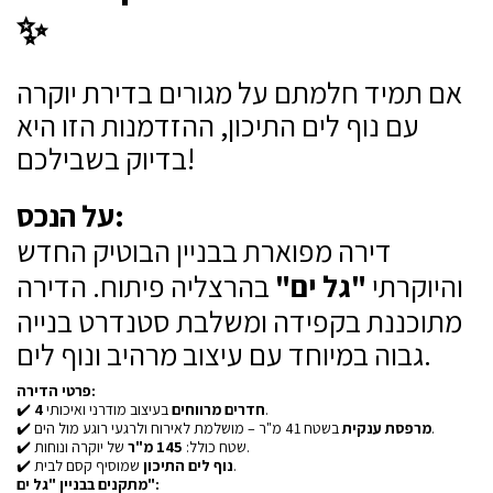
✨
אם תמיד חלמתם על מגורים בדירת יוקרה
עם נוף לים התיכון, ההזדמנות הזו היא
בדיוק בשבילכם!
על הנכס:
דירה מפוארת בבניין הבוטיק החדש
והיוקרתי
"גל ים"
בהרצליה פיתוח. הדירה
מתוכננת בקפידה ומשלבת סטנדרט בנייה
גבוה במיוחד עם עיצוב מרהיב ונוף לים.
פרטי הדירה:
✔️
4 חדרים מרווחים
בעיצוב מודרני ואיכותי.
✔️
מרפסת ענקית
בשטח 41 מ"ר – מושלמת לאירוח ולרגעי רוגע מול הים.
של יוקרה ונוחות.
✔️ שטח כולל:
145 מ"ר
✔️
נוף לים התיכון
שמוסיף קסם לבית.
מתקנים בבניין "גל ים":