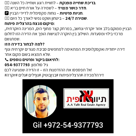
🏊‍♀️
בריכת שחייה מפנקת
– לחוויית רוגע ושחייה כל השנה.
🏋️‍♀️
חדר כושר מצויד
– לשמירה על אורח חיים בריא.
🅿️
חניות פרטיות
– נוחות מקסימלית לדיירי הבניין.
👮‍♀️
שמירה 24/7
– ביטחון ושקט נפשי לאורך כל היום.
מיקום מנצח בהרצליה פיתוח:
הבניין ממוקם בלב אזור יוקרתי ונחשב, במרחק קצר מחוף הים, המרינה היוקרתית,
מרכזי בילוי ומסעדות. השילוב בין היוקרה לנגישות הופך את הדירה הזו לחלום
שמתגשם.
למה לבחור בדירה הזו?
דירה ייחודית ואקסקלוסיבית המתאימה למחפשים סביבת מגורים יוקרתית ונוף
שלא תמצאו בשום מקום אחר.
📞
לתיאום ביקור ופרטים נוספים:
054-9377793
גיל סולומון:
אל תפספסו את ההזדמנות הזו – זו הדירה שמגיעה לכם!
#דירהלמכירה #הרצליהפיתוח #בניןבוטיק #נוףלים #גלים #יוקרה