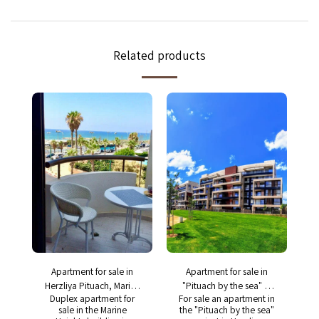
Related products
Apartment for sale in
Apartment for sale in
Herzliya Pituach, Marine
"Pituach by the sea" in
Duplex apartment for
For sale an apartment in
Heights building, 1
Herzliya Pituach, 4
sale in the Marine
the "Pituach by the sea"
bedroom
rooms